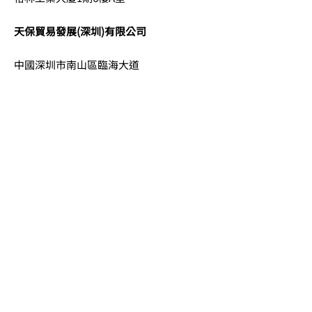
天保貿易發展(深圳)有限公司
中國深圳市南山區臨海大道
香繽前海國際金融中心20樓2011-B069室
電話
852-2152 0052
電郵
info@tinpodev.com
Search
© 2026 by Tin Po Development International