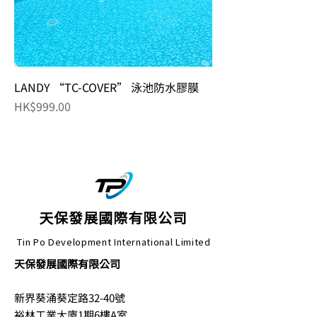
LANDY “TC-COVER” 泳池防水膠膜
價格
HK$999.00
天保發展國際有限公司
Tin Po Development International Limited
天保發展國際有限公司
新界葵涌葵定路32-40號
裕林工業大廈1期6樓A室