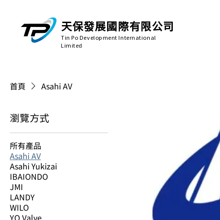
天保發展國際有限公司
Tin Po Development International
Limited
首頁
Asahi AV
瀏覽方式
所有產品
Asahi AV
Asahi Yukizai
IBAIONDO
JMI
LANDY
WILO
YQ Valve