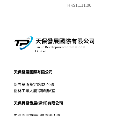
價格
HK$1,111.00
天保發展國際有限公司
Tin Po Development International
Limited
天保發展國際有限公司
新界葵涌葵定路32-40號
裕林工業大廈1期6樓A室
天保貿易發展(深圳)有限公司
中國深圳市南山區臨海大道