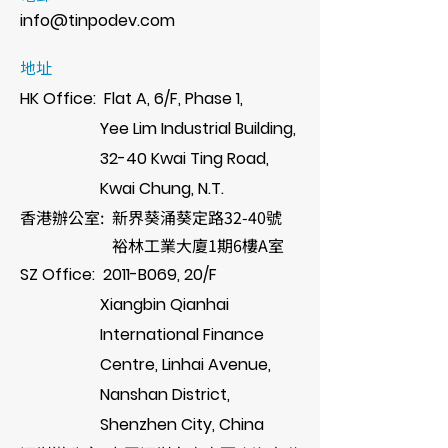
info@tinpodev.com
地址
HK Off
ice: Flat A, 6/F, Phase 1,
Yee Lim Industrial Building,
32-40 Kwai Ting Road,
Kwai Chung, N.T.
​香港辦公室: 新界葵涌葵定路32-40號
裕林工業大廈1期6樓A室
SZ Office: 2011-B069, 20/F
Xiangbin Qianhai
International Finance
Centre, Linhai Avenue,
Nanshan District,
Shenzhen City, China