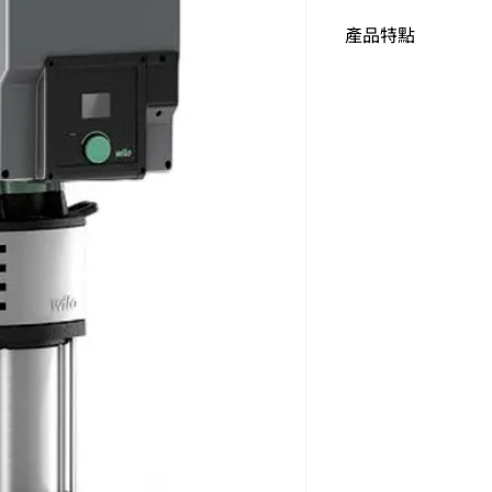
產品特點
產品特點
:
IE5 EC
電機
內置式變頻器
2"
彩色
LC
顯示
綠色按鈕技術和
供
5.5 kW
以上規
拆卸短節
陰極電泳塗層泵
不銹鋼制的
Heli
法蘭或可選其他