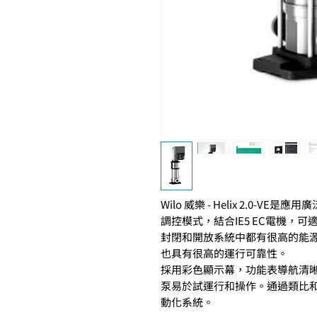
Wilo 威樂 - Helix 2.0-VE
是應用廣
調控模式，結合
IE5 EC
電機，可
封閉和開放系統中都有很高的能
也具有很高的運行可靠性。
採用彩色顯示幕，功能表導航清
泵易於試運行和操作。通過類比
動化系統。