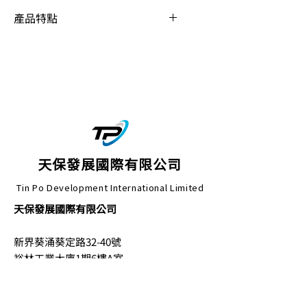
產品特點
產品特點
:
過熱保護：功率
≤4kW
的水泵
自帶雙金屬溫度感測器，功率
≥5.5kW
的水泵標配熱敏電阻
PTC
。
洩漏保護：功率
≥5.5kW
的水
泵均在電機腔和油室配備洩漏
感測器，用於探測電機內部是
天保發展國際有限公司
否有液體滲入。油室洩漏感測
Tin Po Development International Limited
器用於外部介質滲入油室過多
時報警，防止外部介質侵入電
天保發展國際有限公司
機。如果油缸洩漏感測器失
靈，外部介質滲入電機，則電
新界葵涌葵定路32-40號
機殼滲漏感測器報警，停運電
裕林工業大廈1期6樓A室
機，保護電機不會受潮燒毀。
通過控制箱，可實現電泵缺
天保貿易發展(深圳)有限公司